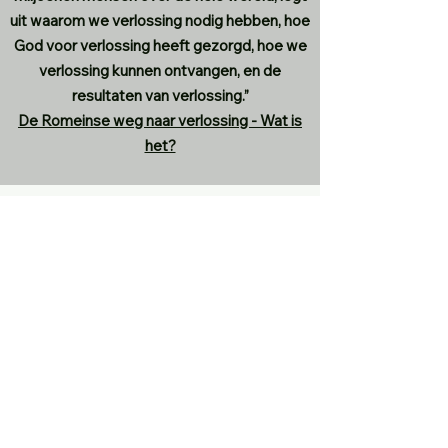
uit waarom we verlossing nodig hebben, hoe
God voor verlossing heeft gezorgd, hoe we
verlossing kunnen ontvangen, en de
resultaten van verlossing.”
De Romeinse weg naar verlossing - Wat is
het?
"Uw woord is een lamp voor
mijn voet
En een licht op mijn pad."
Psalm 119:105
©2022 door Understanding the times. Met trots
gemaakt met Wix.com